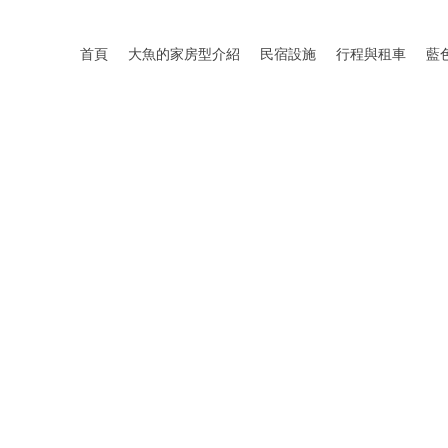
首頁
大魚的家房型介紹
民宿設施
行程與租車
藍