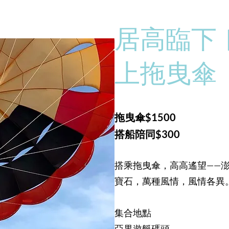
居高臨下
上拖曳傘
拖曳傘$1500
搭船陪同$300
搭乘拖曳傘，高高遙望——
寶石，萬種風情，風情各異
集合地點
​亞果遊艇碼頭