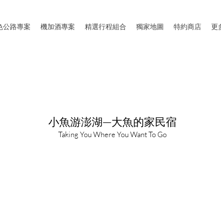
色公路專案
機加酒專案
精選行程組合
獨家地圖
特約商店
更
​小魚游澎湖—大魚的家民宿
Taking You Where You Want To Go