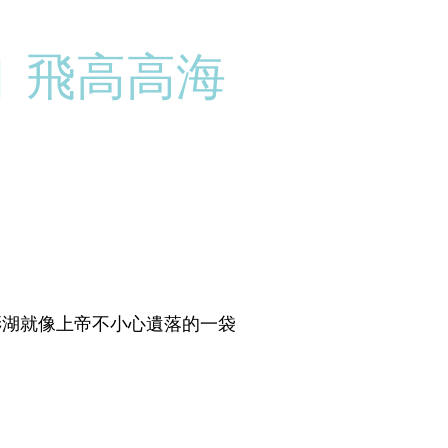
︳飛高高海
澎湖就像上帝不小心遺落的一袋
。