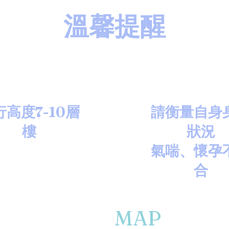
​溫馨提醒
行高度7-10層
請​衡量自身
樓
狀況
氣喘、懷孕
合
MAP