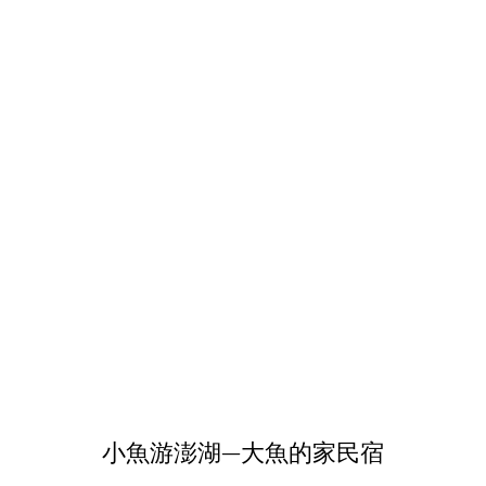
​小魚游澎湖—大魚的家民宿