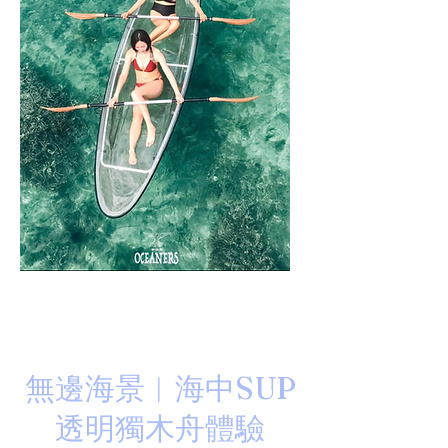
無邊海景︳海中SUP
透明獨木舟體驗