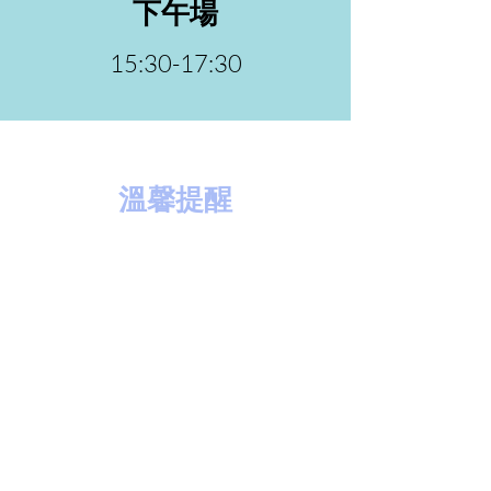
下午場
15:30-17:30
​溫馨提醒
穿著輕便服裝或泳衣
​現場提供相關設備
專業教練陪同