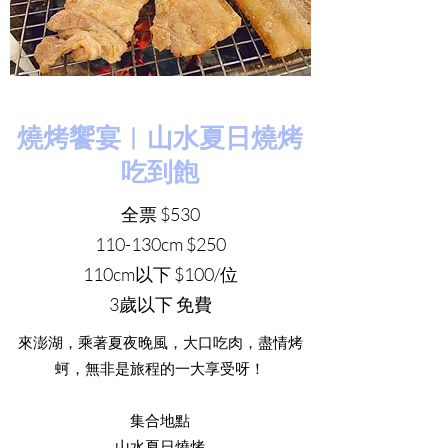
燒烤饗宴︳山水夏日燒烤
吃到飽
全票 $530
110-130cm $250
110cm以下 $100/位
​3歲以下 免費
來澎湖，乘著夏夜晚風，大口吃肉，盡情烤
蚵，無非是旅程的一大享受呀！
集合地點
山水夏日燒烤