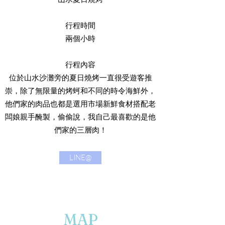
行程時間
兩個小時
行程內容
​​位於山水沙灘旁的夏日燒烤一直很受遊客推
崇，除了無限量的烤蚵和不同的時令海鮮外，
他們家的肉品也都是選用市場新鮮食材搭配老
闆娘親手醃製，偷偷說，我自己最喜歡的是他
們家的三層肉！
LINE@
MAP