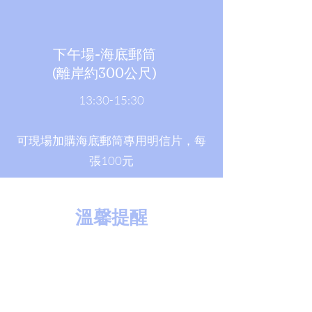
下午場-海底郵筒
​(離岸約300公尺)
13:30-15:30
可現場加購海底郵筒專用明信片，每
張100元
​溫馨提醒