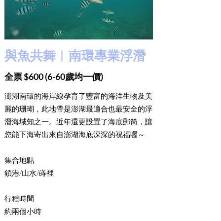
​與魚共舞︳南環專業浮潛
全票 $600 (6-60歲均一價)
澎湖南環的海岸線孕育了豐富的海洋生物及美
麗的珊瑚，此地帶是澎湖最適合也最安全的浮
潛海域知之一。近年還更設置了海底郵筒，讓
您能下海寄出來自澎湖海底深深的祝福喔～
集合地點
鎖港/山水/嵵裡
行程時間
約兩個小時